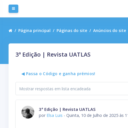
Ir para o conteúdo principal
Painel lateral
Página principal
Páginas do site
Anúncios do site
3ª Edição | Revista UATLAS
◀︎ Passa o Código e ganha prémios!
Modo de
visualização
Número de respostas: 0
3ª Edição | Revista UATLAS
por
Elsa Luis
-
Quinta, 10 de Julho de 2025 às 1