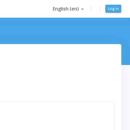
English ‎(en)‎
Log in