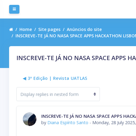
Skip to main content
Side panel
Home
Site pages
Anúncios do site
INSCREVE-TE JÁ NO NASA SPACE APPS HACKATHON LISBON
INSCREVE-TE JÁ NO NASA SPACE APPS H
◀︎ 3ª Edição | Revista UATLAS
Display
mode
Number of replies: 0
INSCREVE-TE JÁ NO NASA SPACE APPS HAC
by
Diana Espírito Santo
-
Monday, 28 July 2025