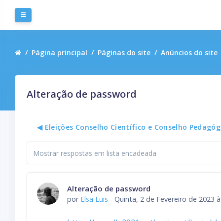
Ir para o conteúdo principal
Painel lateral
Página principal
Páginas do site
Anúncios do site
Alteração de password
◀︎ Eleições Conselho Científico e Conselho Pedagóg
Modo de
visualização
Número de respostas: 0
Alteração de password
por
Elsa Luis
-
Quinta, 2 de Fevereiro de 2023 à