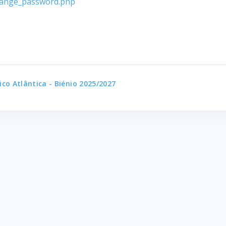
change_password.php
ico Atlântica - Biénio 2025/2027