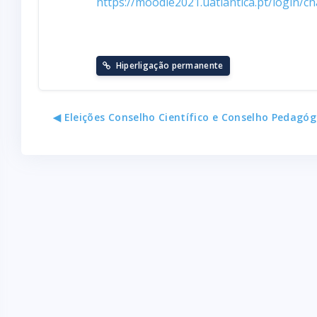
https://moodle2021.uatlantica.pt/login/
Hiperligação permanente
◀︎ Eleições Conselho Científico e Conselho Pedagóg