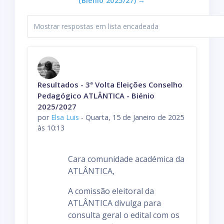
(Biénio 2025/27) →
M
o
d
o
d
Número de respostas: 0
Resultados - 3ª Volta Eleições Conselho
e
Pedagógico ATLÂNTICA - Biénio
v
2025/2027
i
por
Elsa Luis
-
Quarta, 15 de Janeiro de 2025
s
às 10:13
u
a
Cara comunidade académica da
l
ATLÂNTICA,
i
z
A comissão eleitoral da
a
ATLÂNTICA divulga para
ç
consulta geral o edital com os
ã