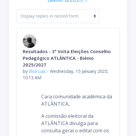
(Biénio 2025/27) →
D
i
s
p
l
Number of replies: 0
Resultados - 3ª Volta Eleições Conselho
a
Pedagógico ATLÂNTICA - Biénio
y
2025/2027
m
by
Elsa Luis
-
Wednesday, 15 January 2025,
o
10:13 AM
d
e
Cara comunidade académica da
ATLÂNTICA,
A comissão eleitoral da
ATLÂNTICA divulga para
consulta geral o edital com os