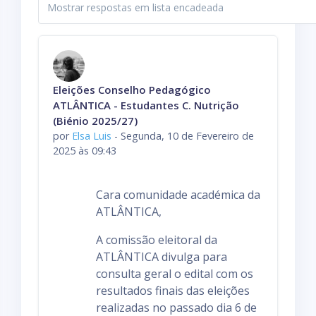
M
o
d
o
d
Número de respostas: 0
Eleições Conselho Pedagógico
e
ATLÂNTICA - Estudantes C. Nutrição
v
(Biénio 2025/27)
i
por
Elsa Luis
-
Segunda, 10 de Fevereiro de
s
2025 às 09:43
u
a
Cara comunidade académica da
l
ATLÂNTICA,
i
z
A comissão eleitoral da
a
ATLÂNTICA divulga para
ç
consulta geral o edital com os
ã
resultados finais das eleições
o
realizadas no passado dia 6 de