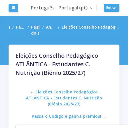
Ir para o conteúdo principal
Português - Portugal ‎(pt)‎
Painel lateral
Entrar
Página principal
Páginas
Anúncios do site
Eleições Conselho Pedagógico ATLÂNTICA - Estudantes C. Nutrição (Biénio 2025/27)
do site
Eleições Conselho Pedagógico
ATLÂNTICA - Estudantes C.
Nutrição (Biénio 2025/27)
← Eleições Conselho Pedagógico
ATLÂNTICA - Estudantes C. Nutrição
(Biénio 2025/27)
Passa o Código e ganha prémios! →