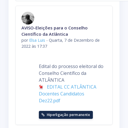
o
d
o
d
Número de respostas: 0
AVISO-Eleições para o Conselho
e
Científico da Atlântica
v
por
Elsa Luis
-
Quarta, 7 de Dezembro de
i
2022 às 17:37
s
u
a
Edital do processo eleitoral do
l
Conselho Científico da
i
ATLÂNTICA
z
EDITAL CC ATLÂNTICA
a
Docentes Candidatos
ç
Dez22.pdf
ã
o
Hiperligação permanente