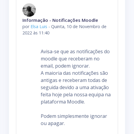
d
o
d
Número de respostas: 0
Informação - Notificações Moodle
e
por
Elsa Luis
-
Quinta, 10 de Novembro de
v
2022 às 11:40
i
s
Avisa-se que as notificações do
u
moodle que receberam no
a
email, podem ignorar.
l
A maioria das notificações são
i
antigas e receberam todas de
z
seguida devido a uma ativação
a
feita hoje pela nossa equipa na
ç
plataforma Moodle.
ã
o
Podem simplesmente ignorar
ou apagar.