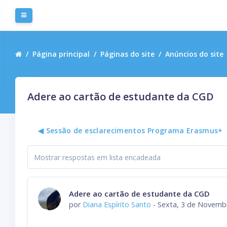
Ir para o conteúdo principal
Painel lateral
Página principal
Páginas do site
Anúncios do site
Adere ao cartão de estudante da CGD
◀︎ Sessão de esclarecimentos Programa Erasmus+
Modo de
visualização
Número de respostas: 0
Adere ao cartão de estudante da CGD
por
Diana Espírito Santo
-
Sexta, 3 de Novembr